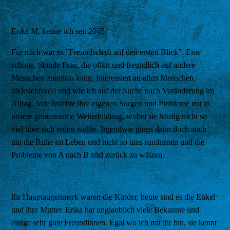
Erika M, kenne ich seit 2005.
Für mich war es "Freundschaft auf den ersten Blick". Eine
schöne, blonde Frau, die offen und freundlich auf andere
Menschen zugehen kann. Interessiert an allen Menschen,
rücksichtsvoll und wie ich auf der Suche nach Veränderung im
Alltag. Jede brachte ihre eigenen Sorgen und Probleme mit in
unsere gemeinsame Weiterbildung, wobei sie häufig nicht so
viel über sich reden wollte. Irgendwie gings dann doch auch
um die Ruhe im Leben und nicht so ums rumhirnen und die
Probleme von A nach B und zurück zu wälzen.
Ihr Hauptaugenmerk waren die Kinder, heute sind es die Enkel
und ihre Mutter. Erika hat unglaublich viele Bekannte und
einige sehr gute Freundinnen. Egal wo ich mit ihr bin, sie kennt