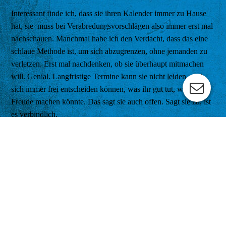
Interessant finde ich, dass sie ihren Kalender immer zu Hause
hat, sie muss bei Verabredungsvorschlägen also immer erst mal
nachschauen. Manchmal habe ich den Verdacht, dass das eine
schlaue Methode ist, um sich abzugrenzen, ohne jemanden zu
verletzen. Erst mal nachdenken, ob sie überhaupt mitmachen
will. Genial. Langfristige Termine kann sie nicht leiden, will
sich immer frei entscheiden können, was ihr gut tut, was ihr
Freude machen könnte. Das sagt sie auch offen. Sagt sie zu, ist
es verbindlich.
Ich kann da viel davon lernen, bin häufig mal misstrauisch bei
neuen Bekanntschaften, nehme mir ungern Zeit, wenn icih was
anderes vorhabe, brauche immer einen mittel- bis langfristigen
Plan. Manchmal sage ich zu schnell zu oder zu schnell ab. Ich
möchte auch mehr im Hier & Jetzt sein und wissen, was jetzt
gerade ist und mir dann überlegen was ich später mal will.