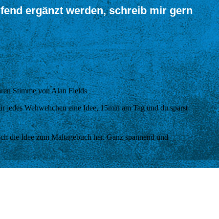
ufend ergänzt werden, schreib mir gern
baren Stimme von Alan Fields
 für jedes Wehwehchen eine Idee, 15min am Tag und du sparst
b ich die Idee zum Maltagebuch her. Ganz spannend und
er die Beziehung von Vater und Sohn während der