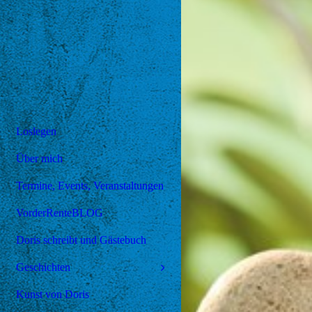
Loslegen
Über mich
Termine, Events, Veranstaltungen
VorderRenteBLOG
Doris schreibt und Gästebuch
Geschichten
Kunst von Doris