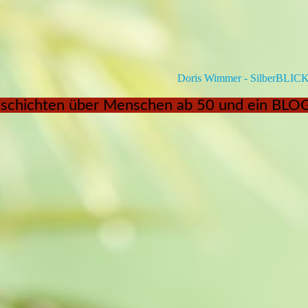
Doris Wimmer - SilberBLIC
hichten über Menschen ab 50 und ein BLOG z