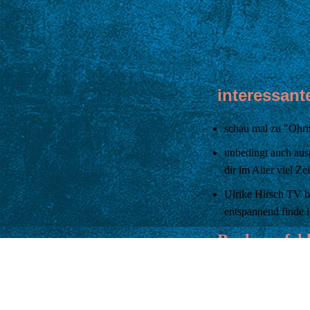
interessant
schau mal zu "Ohri
unbedingt auch aus
dir im Alter viel Ze
Ulrike Hirsch TV b
entspannend finde 
Buchempfehlu
"Der alte König in
fortschreitenden D