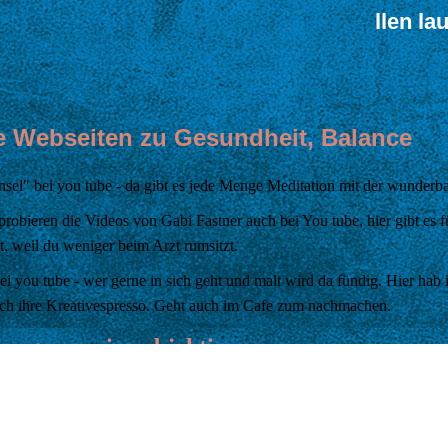
llen la
e Webseiten zu Gesundheit, Balance
nsel" bei you tube - da gibt es jede Menge Meditation mit der wunder
probieren die Videos von Gabi Fastner auch bei You tube, hier gibt es
it, weil du weniger beim Arzt rumsitzt.
ei you tube - wer gerne in sich geht und malt wird da fündig. Hier ha
ich ihre Kreativespresso. Geht auch im Cafe zum nachmachen.
ngen - rein subjektiv
 seinem Exil", von Arno Geiger, dtv-Verlag. Ein berührendes Buch üb
emenzerkrankung des Vaters. Lachen kann man zwischendurch auch.