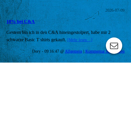
2026-07-09
10% bei C&A
Gestern bin ich in den C&A hineingestolpert, habe mir 2
schwarze Basic T shirts gekauft.
[Mehr lesen…]
Dory - 09:16:47 @
Allgemein
|
Kommentar hinzufügen
2026-06-28
Mitnehmen und dalassen
Kirsten fliegt um die Welt und war ein paar Tage bei uns.
[Mehr
lesen…]
Dory - 07:41:53 @
Allgemein
|
Kommentar hinzufügen
Nächste Seite »