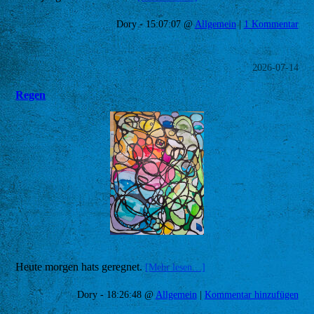
Dory - 15:07:07 @
Allgemein
|
1 Kommentar
2026-07-14
Regen
Heute morgen hats geregnet.
[Mehr lesen…]
Dory - 18:26:48 @
Allgemein
|
Kommentar hinzufügen