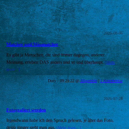
2026-08-06
Matcher und Missmatcher
Es gibt ja Menschen, die sind immer dagegen, anderer
Meinung, erleben DAS anders und so und überhaupt.
[Mehr
lesen…]
Dory - 09:29:22 @
Allgemein
|
1 Kommentar
2026-07-28
Fotografiert werden
Irgendwann habe ich den Spruch gelesen, je älter das Foto,
desto jünger sieht man aus.
[Mehr lesen…]